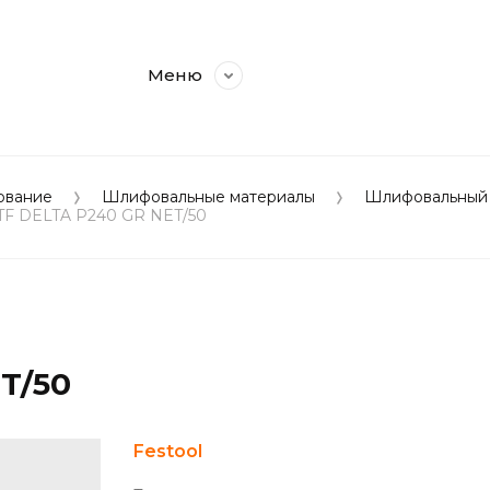
Меню
вание
Шлифовальные материалы
Шлифовальный 
 STF DELTA P240 GR NET/50
T/50
Festool