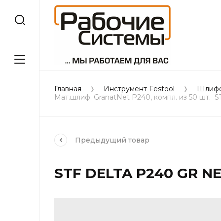
Главная
Инструмент Festool
Шлифо
Мат.шлиф. GranatNet P240, компл. из 50 шт. 
Предыдущий
товар
STF DELTA P240 GR NE