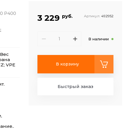
90 P400
3 229
руб.
Артикул:
492952
;
В наличии
 Вес
трана
В корзину
Z; VPE
т.
Быстрый заказ
,
и
ание..