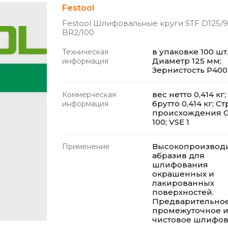
Festool
Festool Шлифовальные круги STF D125/
BR2/100
в упаковке 100 шт.
Техническая
Диаметр 125 мм;
информация
Зернистость P400
вес нетто 0,414 кг;
Коммерческая
брутто 0,414 кг; С
информация
происхождения C
100; VSE 1
Высокопроизводи
Применение
абразив для
шлифования
окрашенных и
лакированных
поверхностей.
Предварительное
промежуточное 
чистовое шлифов