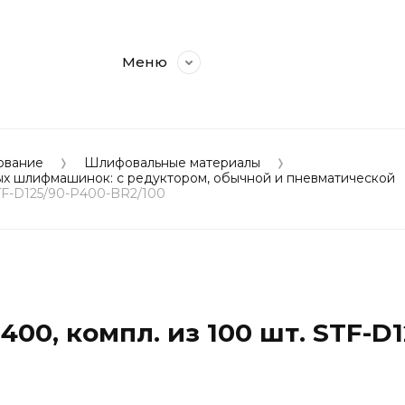
Меню
вание
Шлифовальные материалы
ых шлифмашинок: с редуктором, обычной и пневматической
 STF-D125/90-P400-BR2/100
 400, компл. из 100 шт. STF-D