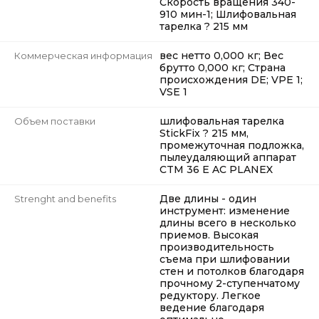
Скорость вращения 340-
910 мин-1; Шлифовальная
тарелка ? 215 мм
вес нетто 0,000 кг; Вес
Коммерческая информация
брутто 0,000 кг; Страна
происхождения DE; VPE 1;
VSE 1
шлифовальная тарелка
Объем поставки
StickFix ? 215 мм,
промежуточная подложка,
пылеудаляющий аппарат
CTM 36 E AC PLANEX
Две длины - один
Strenght and benefits
инструмент: изменение
длины всего в несколько
приемов. Высокая
производительность
съема при шлифовании
стен и потолков благодаря
прочному 2-ступенчатому
редуктору. Легкое
ведение благодаря