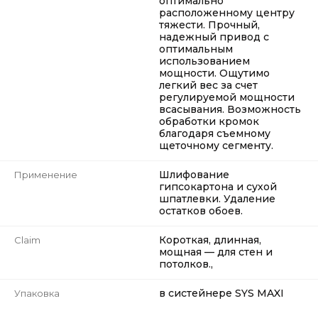
оптимально
расположенному центру
тяжести. Прочный,
надежный привод с
оптимальным
использованием
мощности. Ощутимо
легкий вес за счет
регулируемой мощности
всасывания. Возможность
обработки кромок
благодаря съемному
щеточному сегменту.
Шлифование
Применение
гипсокартона и сухой
шпатлевки. Удаление
остатков обоев.
Короткая, длинная,
Claim
мощная — для стен и
потолков.,
в систейнере SYS MAXI
Упаковка