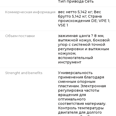
Тип привода Сеть
вес нетто 5,142 кг; Вес
Коммерческая информация
брутто 5,142 кг; Страна
происхождения DE; VPE 1;
VSE 1
зажимная цанга ? 8 мм,
Объем поставки
вытяжной кожух, боковой
упор с системой точной
регулировки и вытяжным
кожухом,
вспомогательный
инструмент
Универсальность
Strenght and benefits
применения благодаря
сменным опорным
пластинам. Электронная
регулировка частоты
вращения для
оптимального
соответствия материалу.
Контроль температуры
двигателя для долгого