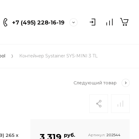
+7 (495) 228-16-19
ool
Контейнер Systainer SYS-MINI 3 TL
Следующий
товар
3 319
В) 265 x
руб.
Артикул:
202544