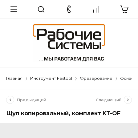
Главная
Инструмент Festool
Фрезерование
Оснастк
Предыдущий
Следующий
Щуп копировальный, комплект KT-OF