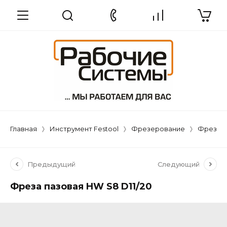
Главная
Инструмент Festool
Фрезерование
Фрезы п
Предыдущий
Следующий
Фреза пазовая HW S8 D11/20