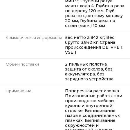
мин??; Ступени регул.
маятн. хода 4; Глубина реза
по дереву 120 мм; Глуб.
реза по цветному металлу
20 мм; Глубина реза по
стали (мягк.) 10 мм
вес нетто 3,842 кг; Вес
Коммерческая информация
брутто 3,842 кг; Страна
происхождения DE; VPE 1;
VSE 1
2 пильных полотна,
Объем поставки
защита от сколов, без
аккумулятора, без
зарядного устройства
Поперечная распиловка.
Применение
Пригоночные работы при
производстве мебели,
кухонь и внутренней
отделке. Выпиливание
пазов в соединительных
планках. Выпиливание
окружностей и